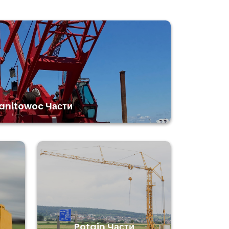
anitowoc Части
Potain Части