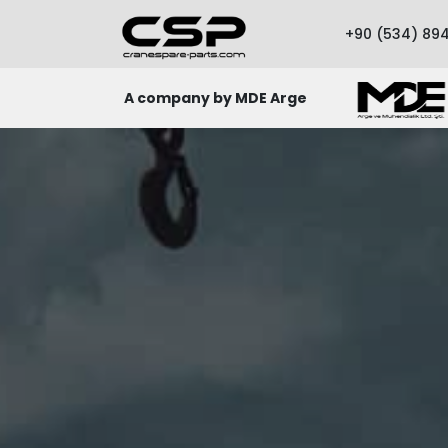
+90 (534) 894
A company by MDE Arge