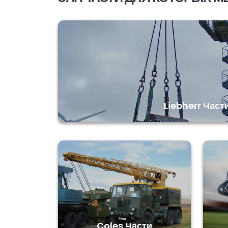
Liebherr Част
Coles Части