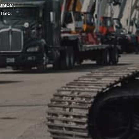
змом,
тью.