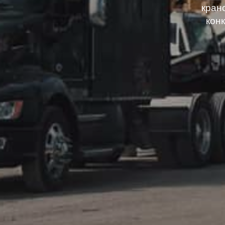
кран
кон