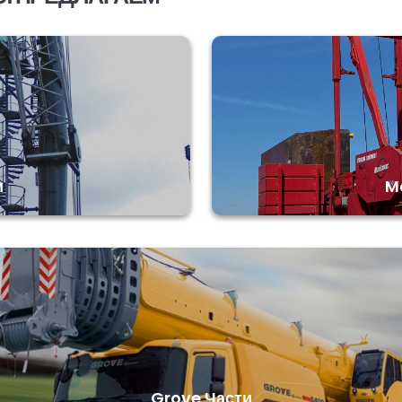
и
M
Grove Части